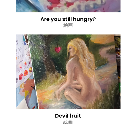
Are you still hungry?
絵画
Devil fruit
絵画