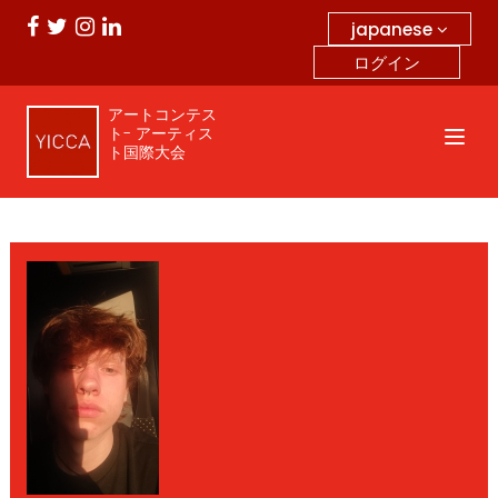
japanese
ログイン
アートコンテス
ト- アーティス
ト国際大会