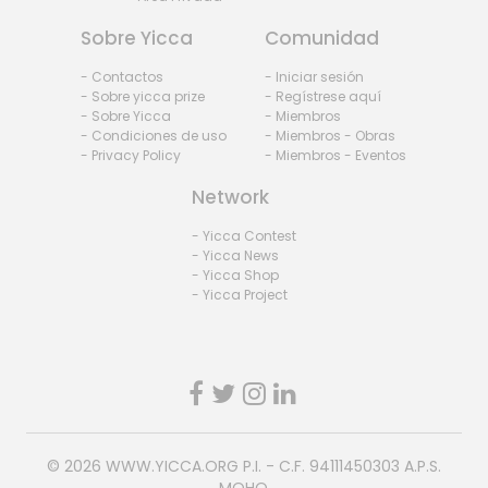
Sobre Yicca
Comunidad
- Contactos
- Iniciar sesión
- Sobre yicca prize
- Regístrese aquí
- Sobre Yicca
- Miembros
- Condiciones de uso
- Miembros - Obras
- Privacy Policy
- Miembros - Eventos
Network
- Yicca Contest
- Yicca News
- Yicca Shop
- Yicca Project
© 2026
WWW.YICCA.ORG
P.I. - C.F. 94111450303 A.P.S.