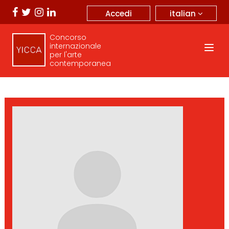
italian
Accedi
Concorso
internazionale
per l'arte
contemporanea