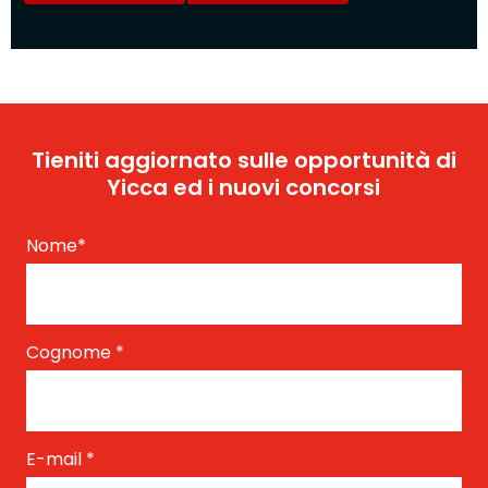
Tieniti aggiornato sulle opportunità di
Yicca ed i nuovi concorsi
Nome
*
Cognome
*
E-mail
*