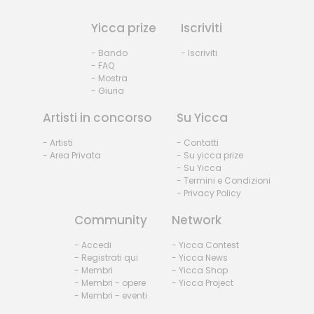
Yicca prize
Iscriviti
- Bando
- Iscriviti
- FAQ
- Mostra
- Giuria
Artisti in concorso
Su Yicca
- Artisti
- Contatti
- Area Privata
- Su yicca prize
- Su Yicca
- Termini e Condizioni
- Privacy Policy
Community
Network
- Accedi
- Yicca Contest
- Registrati qui
- Yicca News
- Membri
- Yicca Shop
- Membri - opere
- Yicca Project
- Membri - eventi