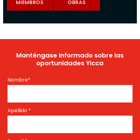
MIEMBROS
OBRAS
Manténgase informado sobre las
oportunidades Yicca
Nombre
*
Apellido
*