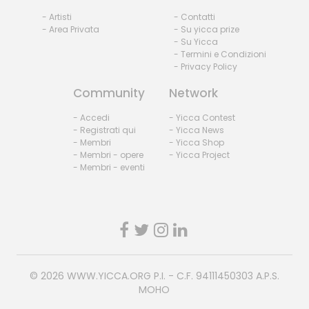
- Artisti
- Contatti
- Area Privata
- Su yicca prize
- Su Yicca
- Termini e Condizioni
- Privacy Policy
Community
Network
- Accedi
- Yicca Contest
- Registrati qui
- Yicca News
- Membri
- Yicca Shop
- Membri - opere
- Yicca Project
- Membri - eventi
© 2026
WWW.YICCA.ORG
P.I. - C.F. 94111450303 A.P.S.
MOHO