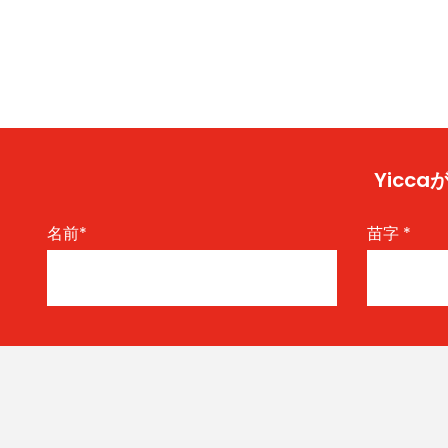
Yic
名前
*
苗字
*