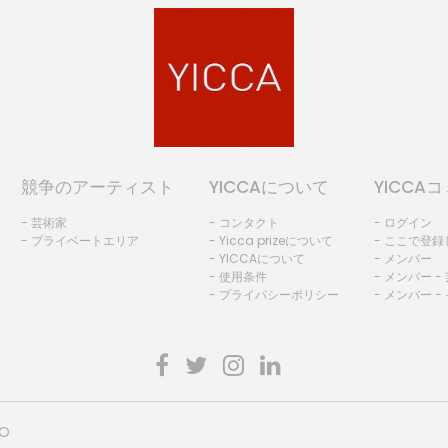
競争のアーティスト
YICCAについて
YICCA
- 芸術家
- コンタクト
- ログイン
- プライベートエリア
- Yicca prizeについて
- ここで登
- YICCAについて
- メンバー
- 使用条件
- メンバー -
- プライバシーポリシー
- メンバー -
HO