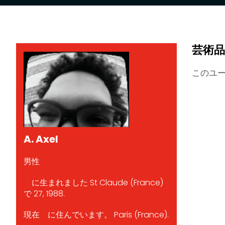
芸術品
このユ
A. Axel
男性
に生まれました St Claude (France)
で 27, 1988.
現在 に住んでいます。 Paris (France).