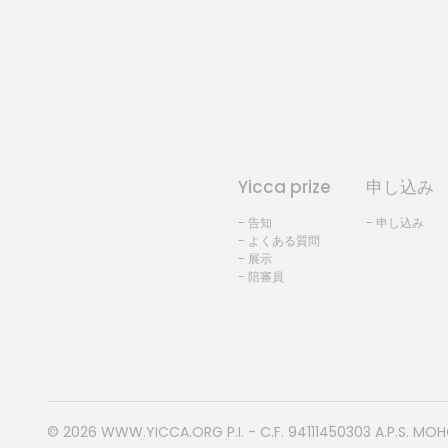
Yicca prize
申し込み
- 告知
- 申し込み
- よくある質問
- 展示
- 陪審員
© 2026
WWW.YICCA.ORG
P.I. - C.F. 94111450303 A.P.S. MO