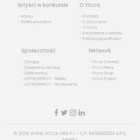
Artyści w konkursie
O Yicca
- Artyści
- Kontakty
- Strefa prywatna
- O yicca prize
- O Yicca
- Korzystanie z serwisu
- Polityka prywatności
Społeczność
Network
- Zaloguj
- Yicca Contest
- Zarejestruj się tutaj
- Yicca News
- Użytkownicy
- Yicca Shop
- UŻYTKOWNICY - Dzieła
- Yicca Project
- UŻYTKOWNICY - Wydarzenia
© 2026
WWW.YICCA.ORG
P.I. - C.F. 94111450303 A.P.S.
MOHO