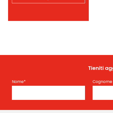
Tieniti a
Nome
*
Cognom