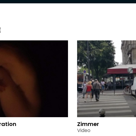
E
ration
Zimmer
Video