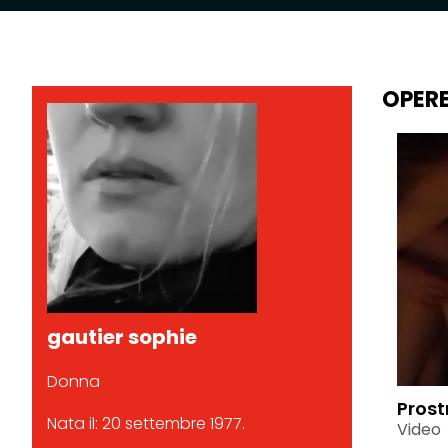
OPER
gautier sophie
Donna
Prost
Nata il: 20 settembre 1977.
Video