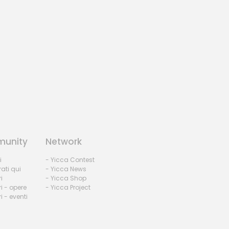
unity
Network
i
- Yicca Contest
rati qui
- Yicca News
i
- Yicca Shop
i - opere
- Yicca Project
 - eventi