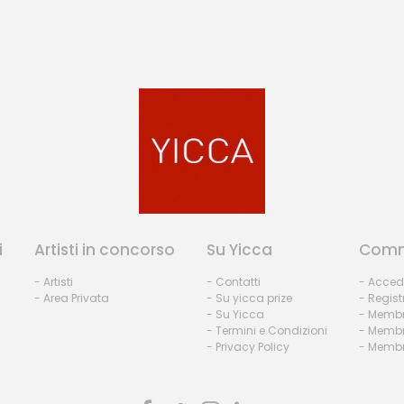
i
Artisti in concorso
Su Yicca
Comm
- Artisti
- Contatti
- Acced
- Area Privata
- Su yicca prize
- Regist
- Su Yicca
- Membr
- Termini e Condizioni
- Membr
- Privacy Policy
- Membri