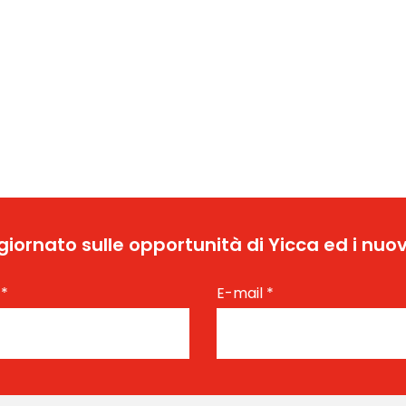
ggiornato sulle opportunità di Yicca ed i nuov
e
*
E-mail
*