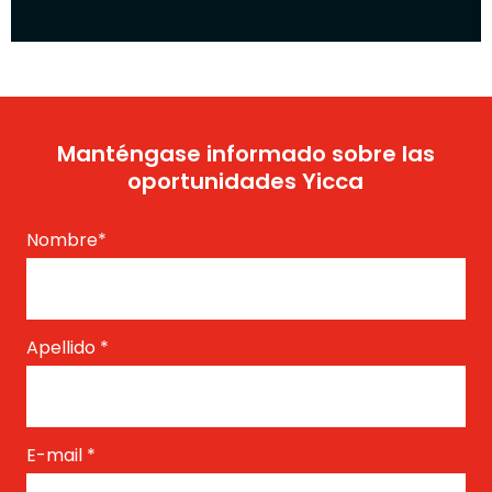
Manténgase informado sobre las
oportunidades Yicca
Nombre
*
Apellido
*
E-mail
*