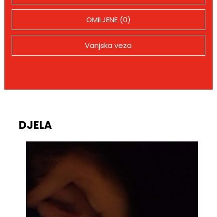
OMILJENE (0)
Vanjska veza
DJELA