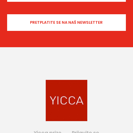
Yicca prize
Prijavite se