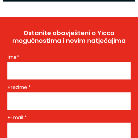
Ostanite obavješteni o Yicca
mogućnostima i novim natječajima
Ime
*
Prezime
*
E-mail
*