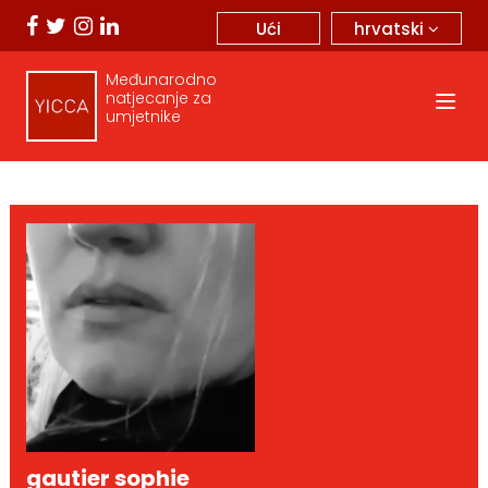
hrvatski
Ući
Međunarodno
natjecanje za
umjetnike
gautier sophie