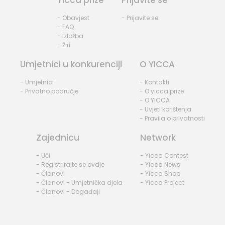
- Obavjest
- Prijavite se
- FAQ
- Izložba
- Žiri
Umjetnici u konkurenciji
O YICCA
- Umjetnici
- Kontakti
- Privatno područje
- O yicca prize
- O YICCA
- Uvjeti korištenja
- Pravila o privatnosti
Zajednicu
Network
- Ući
- Yicca Contest
- Registrirajte se ovdje
- Yicca News
- Članovi
- Yicca Shop
- Članovi - Umjetnička djela
- Yicca Project
- Članovi - Događaji