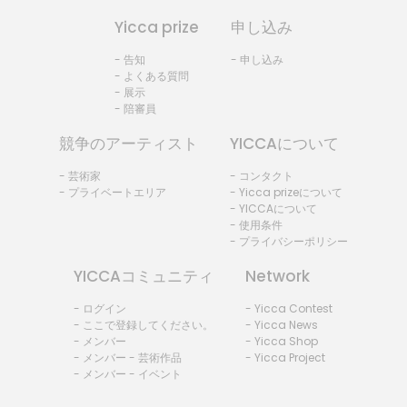
Yicca prize
申し込み
- 告知
- 申し込み
- よくある質問
- 展示
- 陪審員
競争のアーティスト
YICCAについて
- 芸術家
- コンタクト
- プライベートエリア
- Yicca prizeについて
- YICCAについて
- 使用条件
- プライバシーポリシー
YICCAコミュニティ
Network
- ログイン
- Yicca Contest
- ここで登録してください。
- Yicca News
- メンバー
- Yicca Shop
- メンバー - 芸術作品
- Yicca Project
- メンバー - イベント