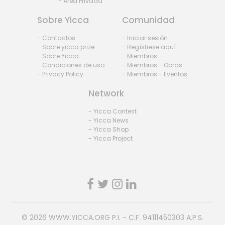
- Área Privada
Sobre Yicca
Comunidad
- Contactos
- Iniciar sesión
- Sobre yicca prize
- Regístrese aquí
- Sobre Yicca
- Miembros
- Condiciones de uso
- Miembros - Obras
- Privacy Policy
- Miembros - Eventos
Network
- Yicca Contest
- Yicca News
- Yicca Shop
- Yicca Project
© 2026
WWW.YICCA.ORG
P.I. - C.F. 94111450303 A.P.S.