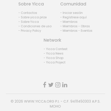
Sobre Yicca
Comunidad
- Contactos
- Iniciar sesión
- Sobre yicca prize
- Regístrese aquí
- Sobre Yicca
- Miembros
- Condiciones de uso
- Miembros - Obras
- Privacy Policy
- Miembros - Eventos
Network
- Yicca Contest
- Yicca News
- Yicca Shop
- Yicca Project
© 2026
WWW.YICCA.ORG
P.I. - C.F. 94111450303 A.P.S.
MOHO