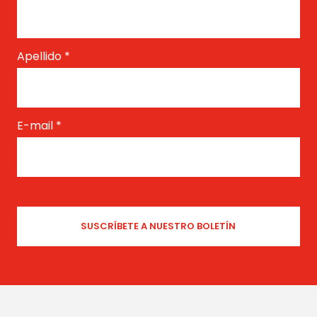
Apellido
*
E-mail
*