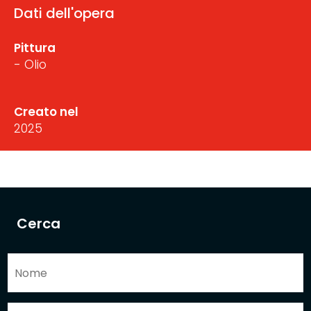
Dati dell'opera
Pittura
- Olio
Creato nel
2025
Cerca