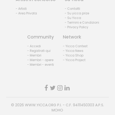
- Artisti
- Contatti
- Area Privata
- Su yicca prize
- Su Yicca
- Termini e Condizioni
- Privacy Policy
Community
Network
- Accedi
- Yicca Contest
- Registrati qui
- Yicca News
- Membri
- Yicca Shop
- Membri - opere
- Yicca Project
- Membri - eventi
© 2026
WWW.YICCA.ORG
P.I. - C.F. 94111450303 A.P.S.
MOHO