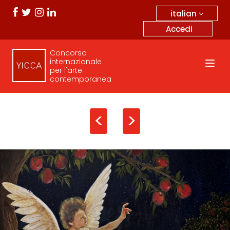
italian
Accedi
Concorso
internazionale
per l'arte
contemporanea
<
>