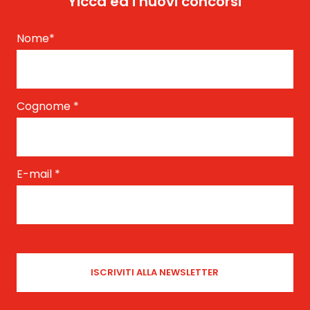
Yicca ed i nuovi concorsi
Nome
*
Cognome
*
E-mail
*