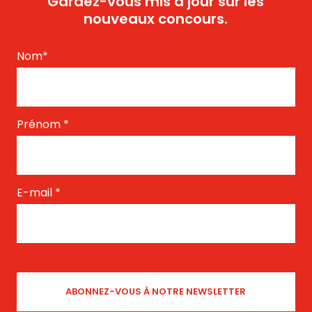
Gardez-vous mis à jour sur les
nouveaux concours.
Nom
*
Prénom
*
E-mail
*