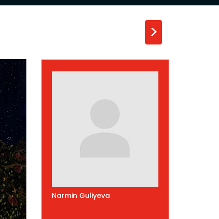
>
Narmin Guliyeva