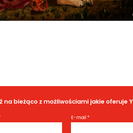
 na bieżąco z możliwościami jakie oferuje 
*
E-mail
*