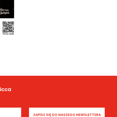
Yicca