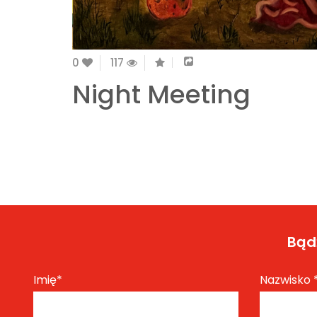
0
117
Night Meeting
Bądź
Imię
*
Nazwisko