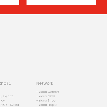
zność
Network
- Yicca Contest
uj się tutaj
- Yicca News
nicy
- Yicca Shop
NICY - Dzieła
- Yicca Project