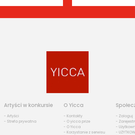
Artyści w konkursie
O Yicca
Społec
- Artyści
- Kontakty
- Zaloguj
- Strefa prywatna
- O yicca prize
- Zarejestr
- O Yicca
- Użytkow
- Korzystanie z serwisu
- UŻYTKOW