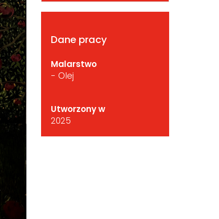
Dane pracy
Malarstwo
- Olej
Utworzony w
2025