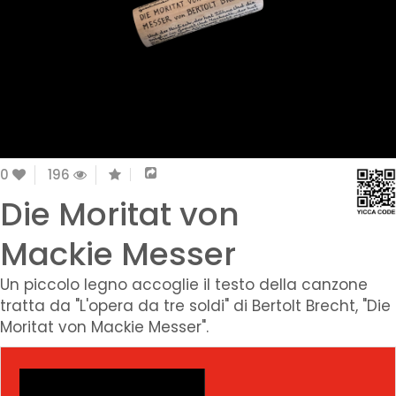
0
196
Die Moritat von
Mackie Messer
Un piccolo legno accoglie il testo della canzone
tratta da "L'opera da tre soldi" di Bertolt Brecht, "Die
Moritat von Mackie Messer".