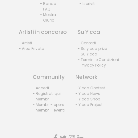
- Bando
- Iscriviti
- FAQ
- Mostra
- Giuria
Artisti in concorso
Su Yicca
- Artisti
- Contatti
- Area Privata
- Su yicca prize
- Su Yicca
- Termini e Condizioni
- Privacy Policy
Community
Network
- Accedi
- Yicca Contest
- Registrati qui
- Yicca News
- Membri
- Yicca Shop
- Membri - opere
- Yicca Project
- Membri - eventi