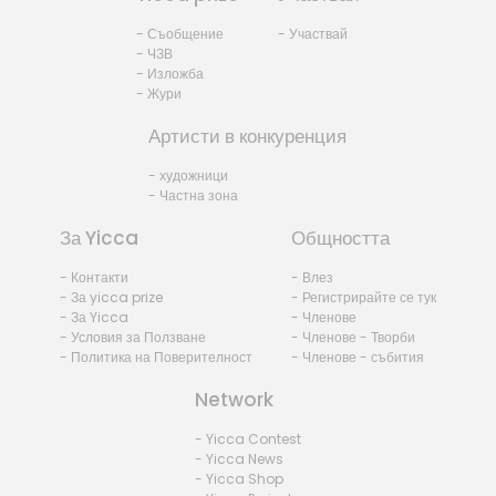
- Съобщение
- Участвай
- ЧЗВ
- Изложба
- Жури
Артисти в конкуренция
- художници
- Частна зона
За Yicca
Общността
- Контакти
- Влез
- За yicca prize
- Регистрирайте се тук
- За Yicca
- Членове
- Условия за Ползване
- Членове - Творби
- Политика на Поверителност
- Членове - събития
Network
- Yicca Contest
- Yicca News
- Yicca Shop