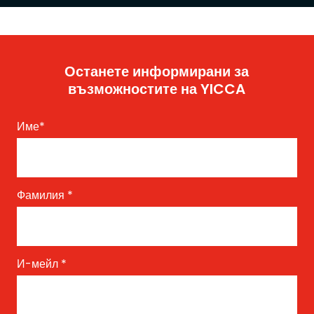
Останете информирани за
възможностите на YICCA
Име
*
Фамилия
*
И-мейл
*