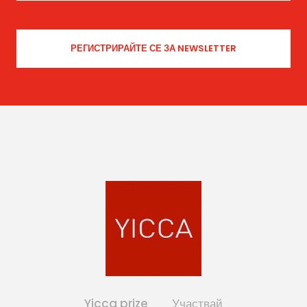
Yicca prize
Участвай