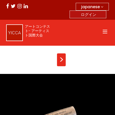
japanese
ログイン
アートコンテス
ト- アーティス
ト国際大会
>