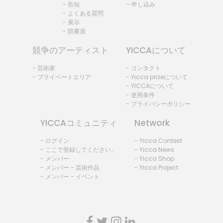
- 告知
- 申し込み
- よくある質問
- 展示
- 陪審員
競争のアーティスト
YICCAについて
- 芸術家
- コンタクト
- プライベートエリア
- Yicca prizeについて
- YICCAについて
- 使用条件
- プライバシーポリシー
YICCAコミュニティ
Network
- ログイン
- Yicca Contest
- ここで登録してください。
- Yicca News
- メンバー
- Yicca Shop
- メンバー - 芸術作品
- Yicca Project
- メンバー - イベント