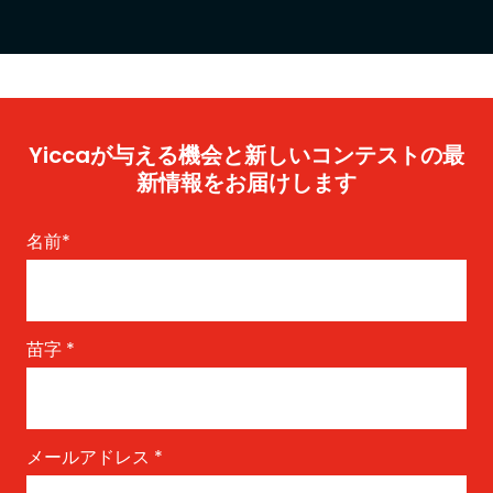
Yiccaが与える機会と新しいコンテストの最
新情報をお届けします
名前
*
苗字
*
メールアドレス
*