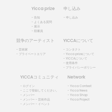
Yicca prize
申し込み
- 告知
- 申し込み
- よくある質問
- 展示
- 陪審員
競争のアーティスト
YICCAについて
- 芸術家
- コンタクト
- プライベートエリア
- Yicca prizeについて
- YICCAについて
- 使用条件
- プライバシーポリシー
YICCAコミュニティ
Network
- ログイン
- Yicca Contest
- ここで登録してください。
- Yicca News
- メンバー
- Yicca Shop
- メンバー - 芸術作品
- Yicca Project
- メンバー - イベント