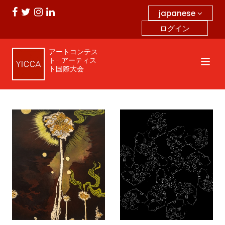
japanese
ログイン
アートコンテス
ト- アーティス
ト国際大会