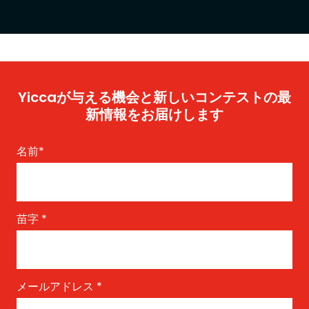
Yiccaが与える機会と新しいコンテストの最
新情報をお届けします
名前
*
苗字
*
メールアドレス
*