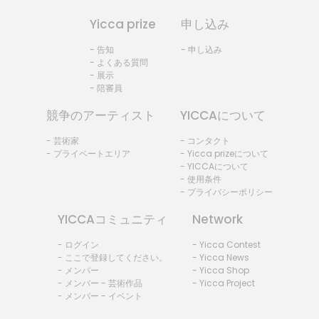
Yicca prize
申し込み
- 告知
- 申し込み
- よくある質問
- 展示
- 陪審員
競争のアーティスト
YICCAについて
- 芸術家
- コンタクト
- プライベートエリア
- Yicca prizeについて
- YICCAについて
- 使用条件
- プライバシーポリシー
YICCAコミュニティ
Network
- ログイン
- Yicca Contest
- ここで登録してください。
- Yicca News
- メンバー
- Yicca Shop
- メンバー - 芸術作品
- Yicca Project
- メンバー - イベント