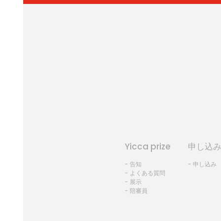
Yicca prize
申し込
- 告知
- 申し込み
- よくある質問
- 展示
- 陪審員