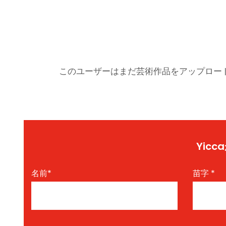
このユーザーはまだ芸術作品をアップロー
Yic
名前
*
苗字
*