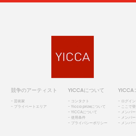
み
競争のアーティスト
YICCAについて
YICC
- 芸術家
- コンタクト
- ログイン
- プライベートエリア
- Yicca prizeについて
- ここで
- YICCAについて
- メンバー
- 使用条件
- メンバー
- プライバシーポリシー
- メンバー