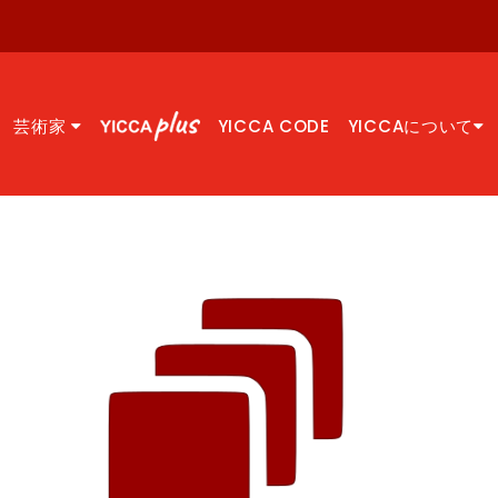
芸術家
YICCA CODE
YICCAについて