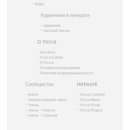
- Жури
Художники в конкурсе
- художники
- Частный сектор
O Yicca
- контакты
- O yicca prize
- O Yicca
- Условия использования
- Политика конфиденциальности
Сообщество
Network
- Войти
- Yicca Contest
- Зарегистрируйся здесь
- Yicca News
- Члены
- Yicca Shop
- члены - Работы
- Yicca Project
- члены - События