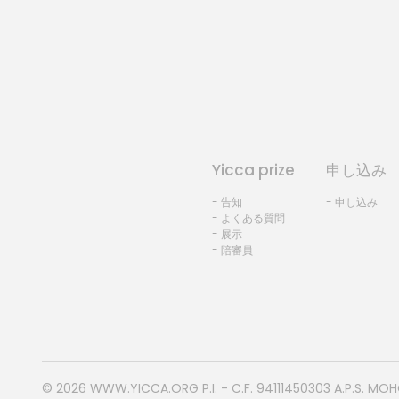
Yicca prize
申し込み
- 告知
- 申し込み
- よくある質問
- 展示
- 陪審員
© 2026
WWW.YICCA.ORG
P.I. - C.F. 94111450303 A.P.S. MO