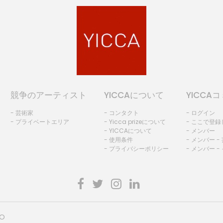
競争のアーティスト
YICCAについて
YICCA
- 芸術家
- コンタクト
- ログイン
- プライベートエリア
- Yicca prizeについて
- ここで登
- YICCAについて
- メンバー
- 使用条件
- メンバー -
- プライバシーポリシー
- メンバー -
HO