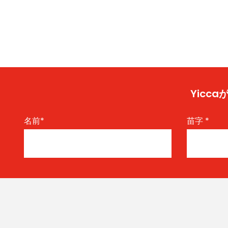
Yic
名前
*
苗字
*