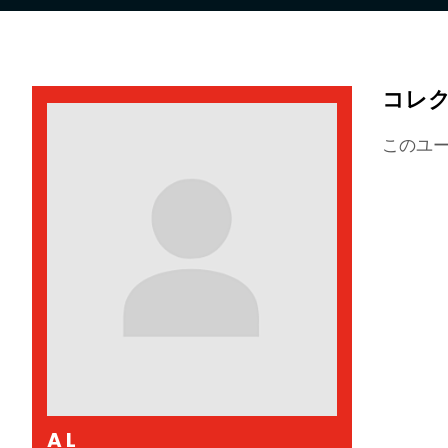
コレ
このユ
A L