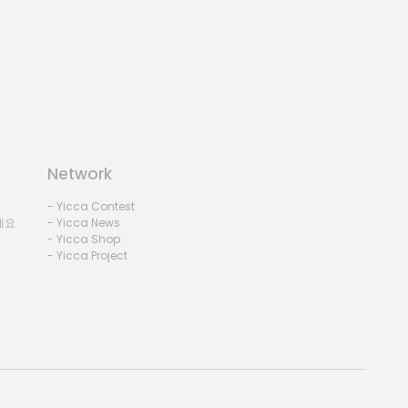
Network
- Yicca Contest
세요
- Yicca News
- Yicca Shop
- Yicca Project