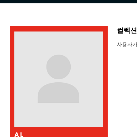
컬렉션
사용자가
A L