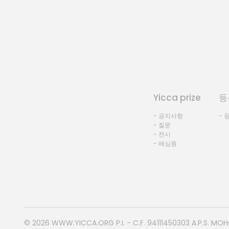
Yicca prize
등
- 공지사항
- 
- 질문
- 전시
- 배심원
© 2026
WWW.YICCA.ORG
P.I. - C.F. 94111450303 A.P.S. MO