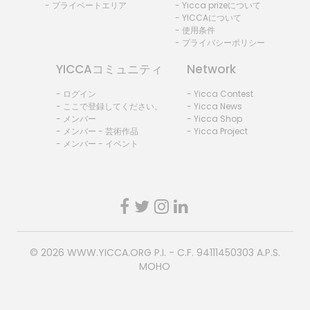
- プライベートエリア
- Yicca prizeについて
- YICCAについて
- 使用条件
- プライバシーポリシー
YICCAコミュニティ
Network
- ログイン
- Yicca Contest
- ここで登録してください。
- Yicca News
- メンバー
- Yicca Shop
- メンバー - 芸術作品
- Yicca Project
- メンバー - イベント
© 2026
WWW.YICCA.ORG
P.I. - C.F. 94111450303 A.P.S.
MOHO