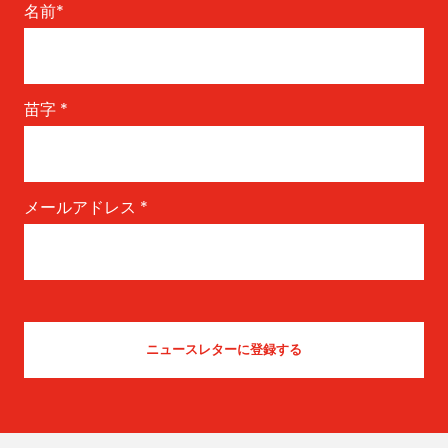
名前
*
苗字
*
メールアドレス
*