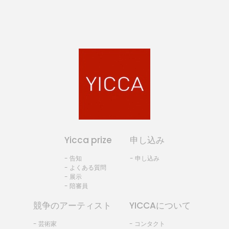
Yicca prize
申し込み
- 告知
- 申し込み
- よくある質問
- 展示
- 陪審員
競争のアーティスト
YICCAについて
- 芸術家
- コンタクト