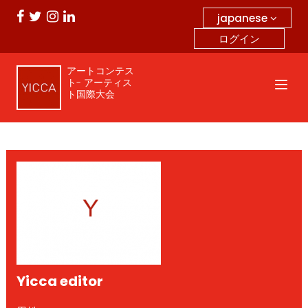
japanese
ログイン
アートコンテス
ト- アーティス
ト国際大会
Yicca editor