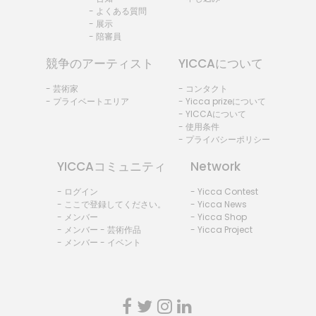
- よくある質問
- 展示
- 陪審員
競争のアーティスト
YICCAについて
- 芸術家
- コンタクト
- プライベートエリア
- Yicca prizeについて
- YICCAについて
- 使用条件
- プライバシーポリシー
YICCAコミュニティ
Network
- ログイン
- Yicca Contest
- ここで登録してください。
- Yicca News
- メンバー
- Yicca Shop
- メンバー - 芸術作品
- Yicca Project
- メンバー - イベント