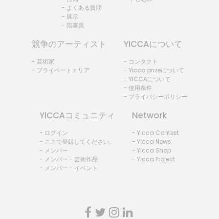
- よくある質問
- 展示
- 陪審員
競争のアーティスト
YICCAについて
- 芸術家
- コンタクト
- プライベートエリア
- Yicca prizeについて
- YICCAについて
- 使用条件
- プライバシーポリシー
YICCAコミュニティ
Network
- ログイン
- Yicca Contest
- ここで登録してください。
- Yicca News
- メンバー
- Yicca Shop
- メンバー - 芸術作品
- Yicca Project
- メンバー - イベント