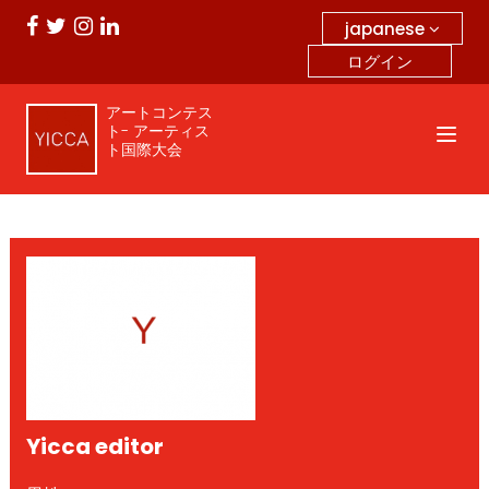
japanese
ログイン
アートコンテス
ト- アーティス
ト国際大会
Yicca editor