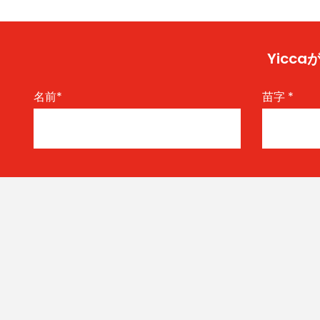
Yic
名前
*
苗字
*