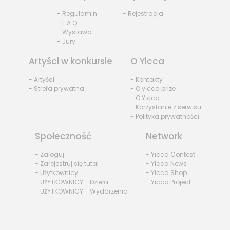
- Regulamin
- Rejestracja
- F.A.Q.
- Wystawa
- Jury
Artyści w konkursie
O Yicca
- Artyści
- Kontakty
- Strefa prywatna
- O yicca prize
- O Yicca
- Korzystanie z serwisu
- Polityka prywatności
Społeczność
Network
- Zaloguj
- Yicca Contest
- Zarejestruj się tutaj
- Yicca News
- Użytkownicy
- Yicca Shop
- UŻYTKOWNICY - Dzieła
- Yicca Project
- UŻYTKOWNICY - Wydarzenia