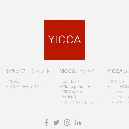
競争のアーティスト
YICCAについて
YICCA
- 芸術家
- コンタクト
- ログイン
- プライベートエリア
- Yicca prizeについて
- ここで登
- YICCAについて
- メンバー
- 使用条件
- メンバー -
- プライバシーポリシー
- メンバー -