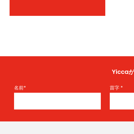
Yic
名前
*
苗字
*