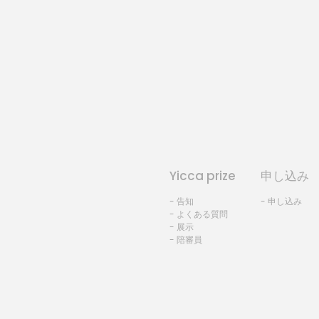
Yicca prize
申し込み
- 告知
- 申し込み
- よくある質問
- 展示
- 陪審員