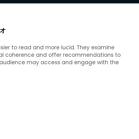
オ
sier to read and more lucid. They examine
eral coherence and offer recommendations to
ded audience may access and engage with the