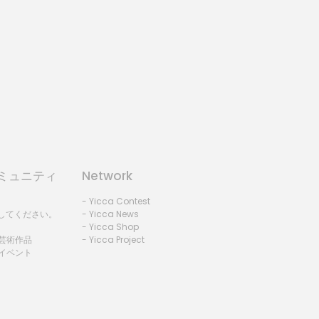
コミュニティ
Network
- Yicca Contest
録してください。
- Yicca News
- Yicca Shop
 芸術作品
- Yicca Project
 イベント