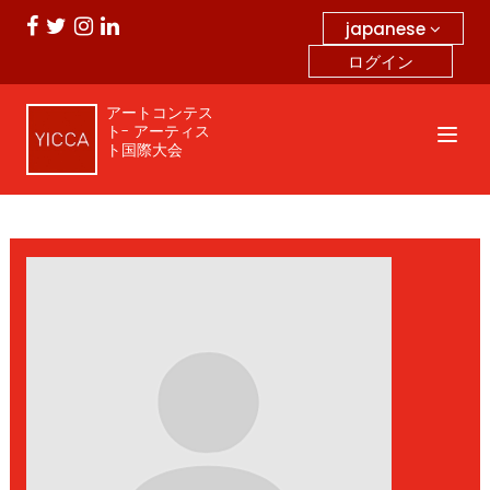
japanese
ログイン
アートコンテス
ト- アーティス
ト国際大会