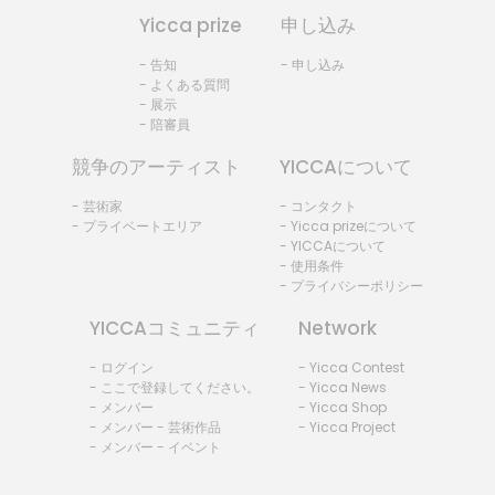
Yicca prize
申し込み
- 告知
- 申し込み
- よくある質問
- 展示
- 陪審員
競争のアーティスト
YICCAについて
- 芸術家
- コンタクト
- プライベートエリア
- Yicca prizeについて
- YICCAについて
- 使用条件
- プライバシーポリシー
YICCAコミュニティ
Network
- ログイン
- Yicca Contest
- ここで登録してください。
- Yicca News
- メンバー
- Yicca Shop
- メンバー - 芸術作品
- Yicca Project
- メンバー - イベント