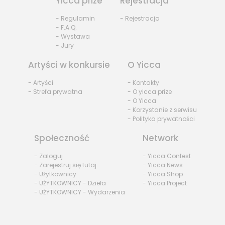
Yicca prize
Rejestracja
- Regulamin
- Rejestracja
- F.A.Q.
- Wystawa
- Jury
Artyści w konkursie
O Yicca
- Artyści
- Kontakty
- Strefa prywatna
- O yicca prize
- O Yicca
- Korzystanie z serwisu
- Polityka prywatności
Społeczność
Network
- Zaloguj
- Yicca Contest
- Zarejestruj się tutaj
- Yicca News
- Użytkownicy
- Yicca Shop
- UŻYTKOWNICY - Dzieła
- Yicca Project
- UŻYTKOWNICY - Wydarzenia