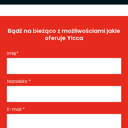
Bądź na bieżąco z możliwościami jakie
oferuje Yicca
Imię
*
Nazwisko
*
E-mail
*