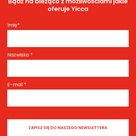
Bądź na bieżąco z możliwościami jakie
oferuje Yicca
Imię
*
Nazwisko
*
E-mail
*