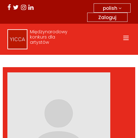
polish
Zaloguj
Międzynarodowy
konkurs dla
artystów