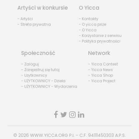
Artyści w konkursie
O Yicca
- Artyści
- Kontakty
- Strefa prywatna
- O yicca prize
- O Yicca
- Korzystanie z serwisu
- Polityka prywatności
Społeczność
Network
- Zaloguj
- Yicca Contest
- Zarejestruj się tutaj
- Yicca News
- Użytkownicy
- Yicca Shop
- UŻYTKOWNICY - Dzieła
- Yicca Project
- UŻYTKOWNICY - Wydarzenia
© 2026
WWW.YICCA.ORG
P.I. - C.F. 94111450303 A.P.S.