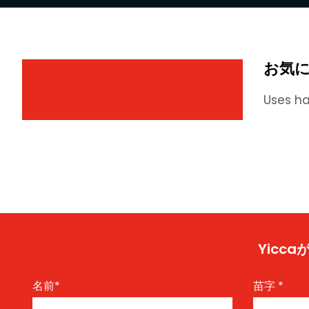
お気
Uses ha
Yic
名前
*
苗字
*