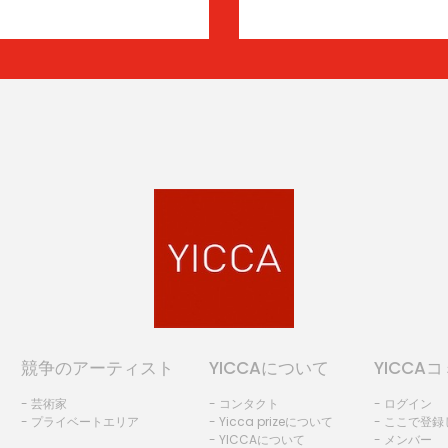
競争のアーティスト
YICCAについて
YICCA
- 芸術家
- コンタクト
- ログイン
- プライベートエリア
- Yicca prizeについて
- ここで登
- YICCAについて
- メンバー