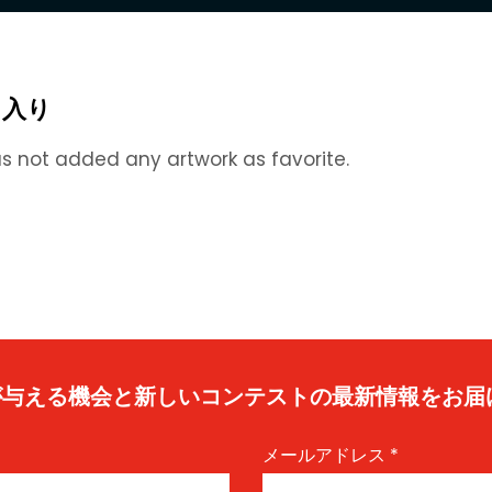
に入り
s not added any artwork as favorite.
caが与える機会と新しいコンテストの最新情報をお届
メールアドレス
*