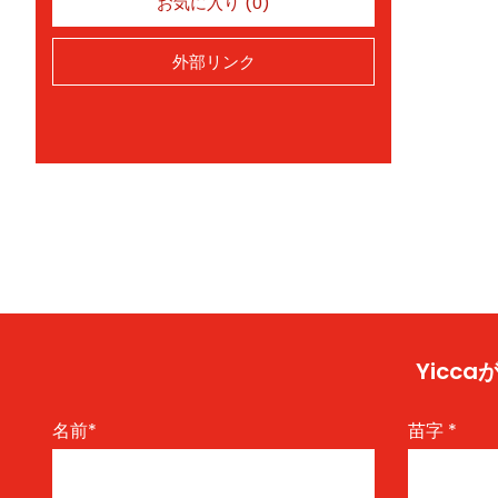
お気に入り (0)
外部リンク
Yic
名前
*
苗字
*