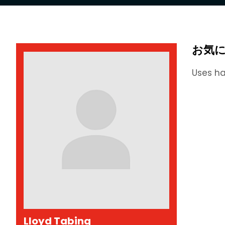
お気
Uses ha
Lloyd Tabing