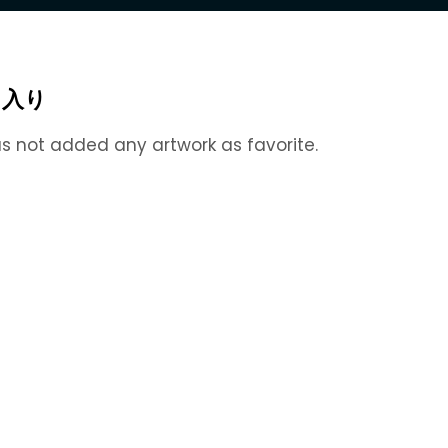
に入り
s not added any artwork as favorite.