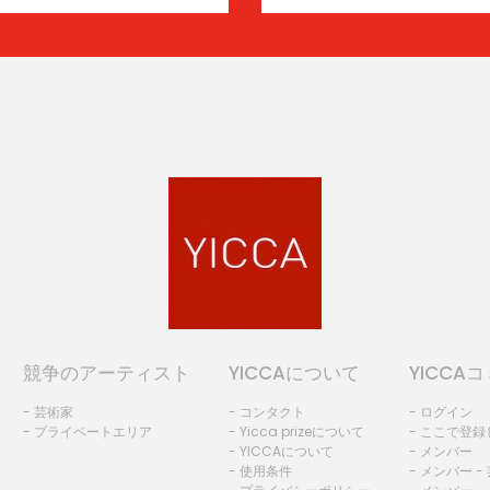
競争のアーティスト
YICCAについて
YICCA
- 芸術家
- コンタクト
- ログイン
- プライベートエリア
- Yicca prizeについて
- ここで登
- YICCAについて
- メンバー
- 使用条件
- メンバー -