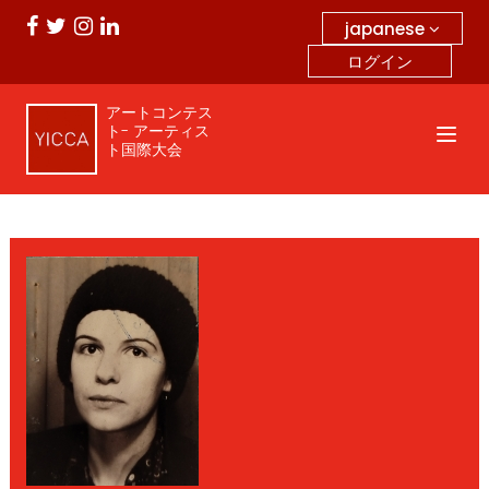
japanese
ログイン
アートコンテス
ト- アーティス
ト国際大会