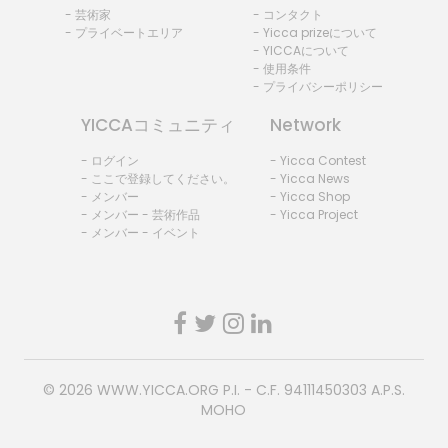
- 芸術家
- コンタクト
- プライベートエリア
- Yicca prizeについて
- YICCAについて
- 使用条件
- プライバシーポリシー
YICCAコミュニティ
Network
- ログイン
- Yicca Contest
- ここで登録してください。
- Yicca News
- メンバー
- Yicca Shop
- メンバー - 芸術作品
- Yicca Project
- メンバー - イベント
© 2026
WWW.YICCA.ORG
P.I. - C.F. 94111450303 A.P.S.
MOHO