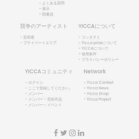
- よくある質問
- 展示
- 陪審員
競争のアーティスト
YICCAについて
- 芸術家
- コンタクト
- プライベートエリア
- Yicca prizeについて
- YICCAについて
- 使用条件
- プライバシーポリシー
YICCAコミュニティ
Network
- ログイン
- Yicca Contest
- ここで登録してください。
- Yicca News
- メンバー
- Yicca Shop
- メンバー - 芸術作品
- Yicca Project
- メンバー - イベント