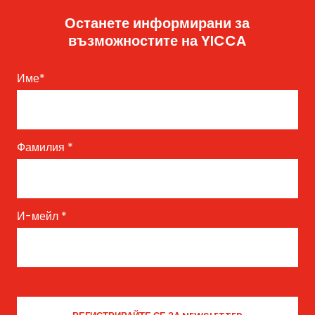
Останете информирани за
възможностите на YICCA
Име
*
Фамилия
*
И-мейл
*