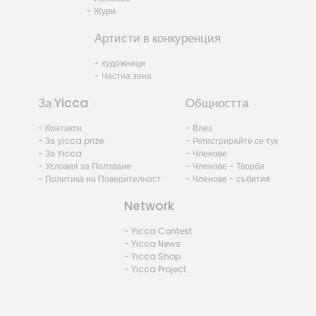
- Жури
Артисти в конкуренция
- художници
- Частна зона
За Yicca
Общността
- Контакти
- Влез
- За yicca prize
- Регистрирайте се тук
- За Yicca
- Членове
- Условия за Ползване
- Членове - Творби
- Политика на Поверителност
- Членове - събития
Network
- Yicca Contest
- Yicca News
- Yicca Shop
- Yicca Project