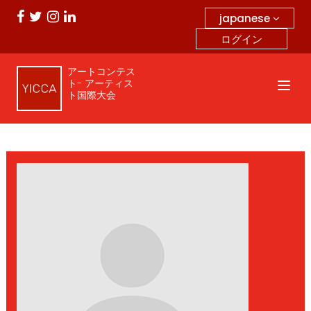
japanese
ログイン
アートコンテス
ト- アーティス
ト国際大会