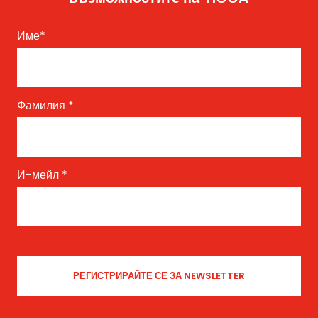
Име
*
Фамилия
*
И-мейл
*