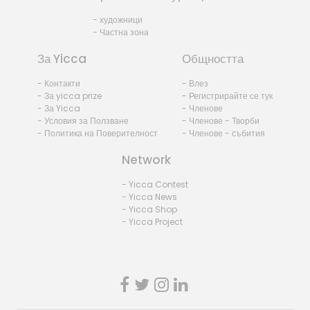
- художници
- Частна зона
За Yicca
Общността
- Контакти
- Влез
- За yicca prize
- Регистрирайте се тук
- За Yicca
- Членове
- Условия за Ползване
- Членове - Творби
- Политика на Поверителност
- Членове - събития
Network
- Yicca Contest
- Yicca News
- Yicca Shop
- Yicca Project