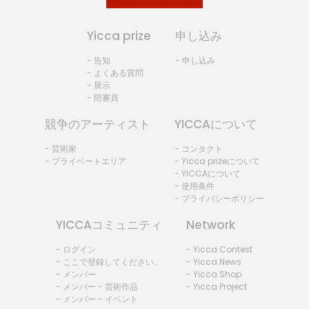
Yicca prize
申し込み
- 告知
- 申し込み
- よくある質問
- 展示
- 陪審員
競争のアーティスト
YICCAについて
- 芸術家
- コンタクト
- プライベートエリア
- Yicca prizeについて
- YICCAについて
- 使用条件
- プライバシーポリシー
YICCAコミュニティ
Network
- ログイン
- Yicca Contest
- ここで登録してください。
- Yicca News
- メンバー
- Yicca Shop
- メンバー - 芸術作品
- Yicca Project
- メンバー - イベント