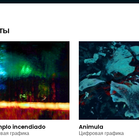
ТЫ
mplo incendiado
Animula
вая графика
Цифровая графика