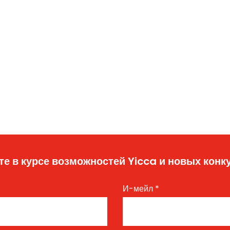
те в курсе возможностей Yicca и новых конк
И-мейл
*