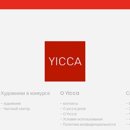
Художники в конкурсе
O Yicca
С
- художники
- контакты
- 
- Частный сектор
- O yicca prize
- 
- O Yicca
- 
- Условия использования
- 
- Политика конфиденциальности
- 