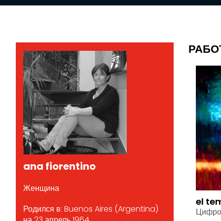
РАБО
ana fiorentino
Женщина
el te
Родился в: Buenos Aires (Argentina)
Цифро
на 23 апрель 1964.