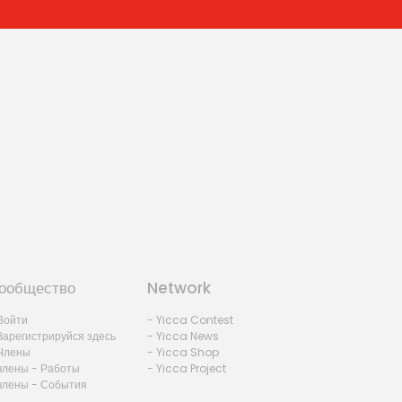
ообщество
Network
Войти
- Yicca Contest
Зарегистрируйся здесь
- Yicca News
Члены
- Yicca Shop
члены - Работы
- Yicca Project
члены - События