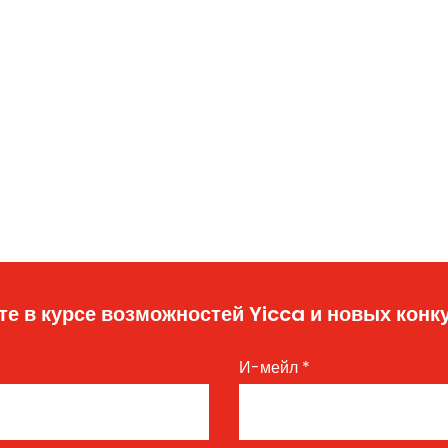
те в курсе возможностей Yicca и новых конк
И-мейл
*