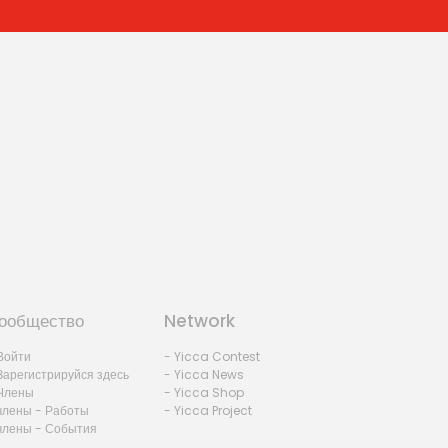
ообщество
Network
Войти
- Yicca Contest
Зарегистрируйся здесь
- Yicca News
Члены
- Yicca Shop
члены - Работы
- Yicca Project
члены - События