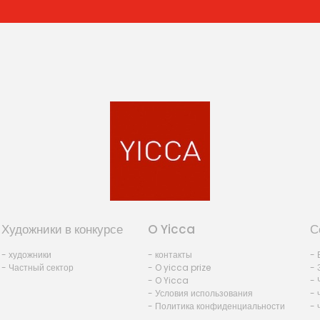
Художники в конкурсе
O Yicca
С
- художники
- контакты
- 
- Частный сектор
- O yicca prize
- 
- O Yicca
- 
- Условия использования
- 
- Политика конфиденциальности
- 