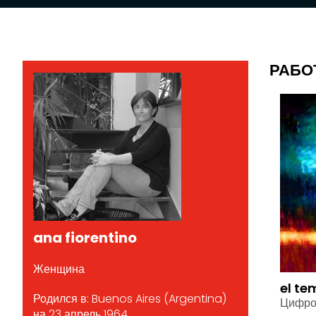
РАБО
ana fiorentino
Женщина
el te
Родился в: Buenos Aires (Argentina)
Цифро
на 23 апрель 1964.