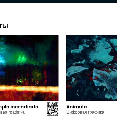
ТЫ
mplo incendiado
Animula
вая графика
Цифровая графика