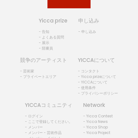
Yicca prize
申し込み
- 告知
- 申し込み
- よくある質問
- 展示
- 陪審員
競争のアーティスト
YICCAについて
- 芸術家
- コンタクト
- プライベートエリア
- Yicca prizeについて
- YICCAについて
- 使用条件
- プライバシーポリシー
YICCAコミュニティ
Network
- ログイン
- Yicca Contest
- ここで登録してください。
- Yicca News
- メンバー
- Yicca Shop
- メンバー - 芸術作品
- Yicca Project