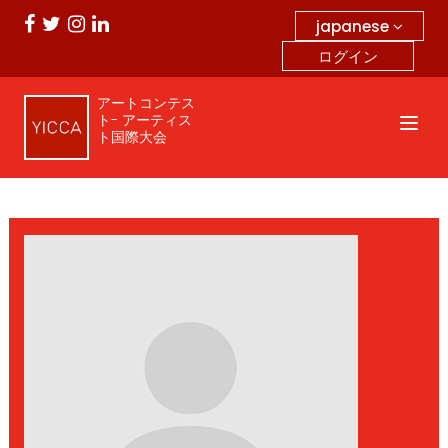
japanese
ログイン
アートコンテス
ト- アーティス
ト国際大会