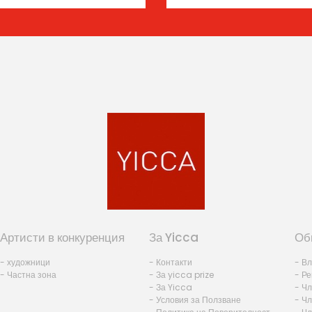
Артисти в конкуренция
За Yicca
Об
- художници
- Контакти
- В
- Частна зона
- За yicca prize
- Ре
- За Yicca
- Ч
- Условия за Ползване
- Чл