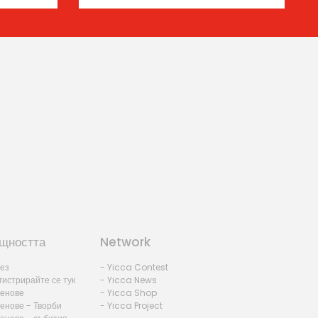
щността
Network
лез
- Yicca Contest
гистрирайте се тук
- Yicca News
ленове
- Yicca Shop
енове - Творби
- Yicca Project