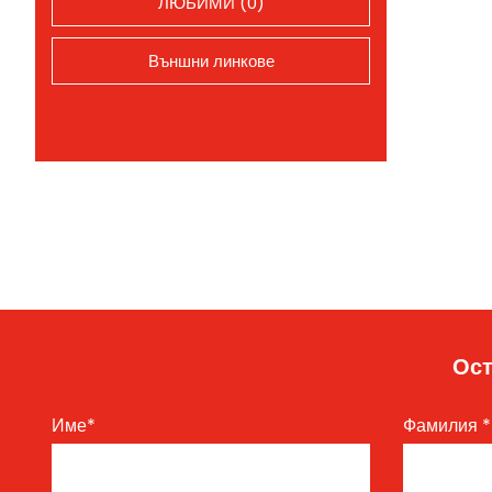
ЛЮБИМИ (0)
Външни линкове
Ост
Име
*
Фамилия
*