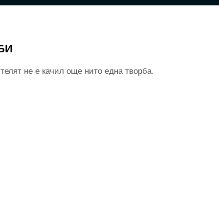
БИ
телят не е качил още нито една творба.