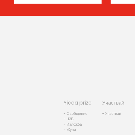
Yicca prize
Участвай
- Съобщение
- Участвай
- ЧЗВ
- Изложба
- Жури