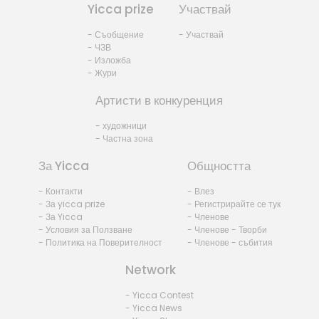
Yicca prize
Участвай
- Съобщение
- Участвай
- ЧЗВ
- Изложба
- Жури
Артисти в конкуренция
- художници
- Частна зона
За Yicca
Общността
- Контакти
- Влез
- За yicca prize
- Регистрирайте се тук
- За Yicca
- Членове
- Условия за Ползване
- Членове - Творби
- Политика на Поверителност
- Членове - събития
Network
- Yicca Contest
- Yicca News