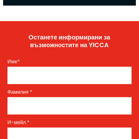
Останете информирани за
възможностите на YICCA
Име
*
Фамилия
*
И-мейл
*