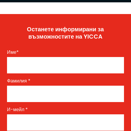
Останете информирани за
възможностите на YICCA
Име
*
Фамилия
*
И-мейл
*