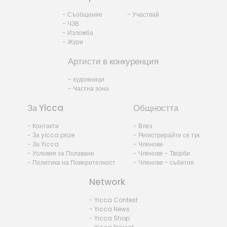
- Съобщение
- Участвай
- ЧЗВ
- Изложба
- Жури
Артисти в конкуренция
- художници
- Частна зона
За Yicca
Общността
- Контакти
- Влез
- За yicca prize
- Регистрирайте се тук
- За Yicca
- Членове
- Условия за Ползване
- Членове - Творби
- Политика на Поверителност
- Членове - събития
Network
- Yicca Contest
- Yicca News
- Yicca Shop