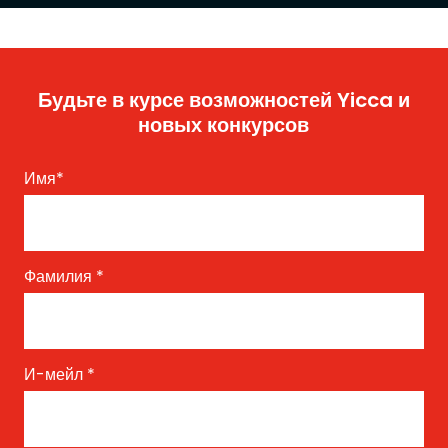
Будьте в курсе возможностей Yicca и
новых конкурсов
Имя
*
Фамилия
*
И-мейл
*