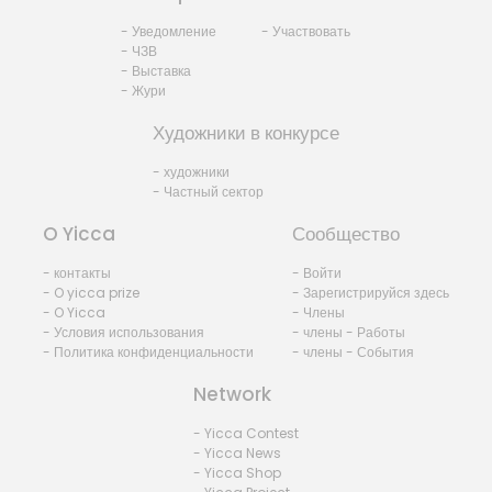
- Уведомление
- Участвовать
- ЧЗВ
- Выставка
- Жури
Художники в конкурсе
- художники
- Частный сектор
O Yicca
Сообщество
- контакты
- Войти
- O yicca prize
- Зарегистрируйся здесь
- O Yicca
- Члены
- Условия использования
- члены - Работы
- Политика конфиденциальности
- члены - События
Network
- Yicca Contest
- Yicca News
- Yicca Shop